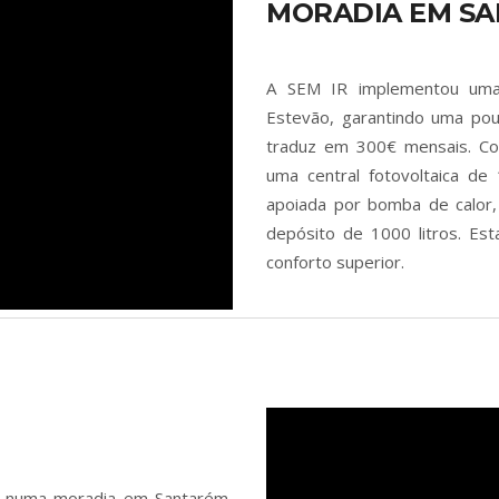
MORADIA EM SA
A SEM IR implementou uma
Estevão, garantindo uma pou
traduz em 300€ mensais. Cons
uma central fotovoltaica de 
apoiada por bomba de calor
depósito de 1000 litros. Est
conforto superior.
a numa moradia em Santarém,