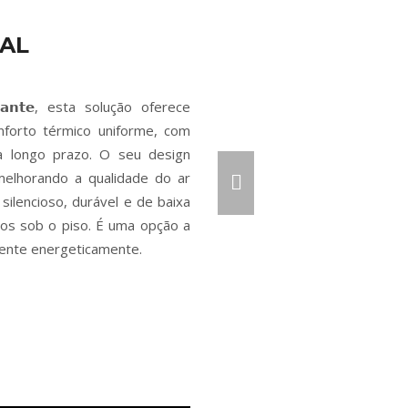
IAL
𝗮𝗱𝗶𝗮𝗻𝘁𝗲, esta solução oferece
ciona conforto térmico uniforme, com
 a longo prazo. O seu design
melhorando a qualidade do ar
silencioso, durável e de baixa
dos sob o piso. É uma opção a
iente energeticamente.