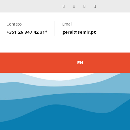
Contato
Email
+351 26 347 42 31*
geral@semir.pt
EN