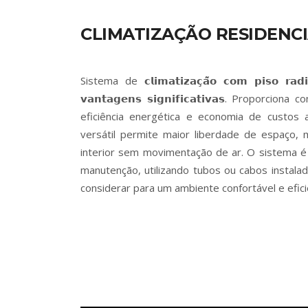
CLIMATIZAÇÃO RESIDENC
Sistema de 𝗰𝗹𝗶𝗺𝗮𝘁𝗶𝘇𝗮𝗰̧𝗮̃𝗼 𝗰𝗼𝗺 𝗽𝗶𝘀𝗼 𝗿
𝘃𝗮𝗻𝘁𝗮𝗴𝗲𝗻𝘀 𝘀𝗶𝗴𝗻𝗶𝗳𝗶𝗰𝗮𝘁𝗶𝘃𝗮𝘀. Propor
eficiência energética e economia de custos
versátil permite maior liberdade de espaço, 
interior sem movimentação de ar. O sistema é 
manutenção, utilizando tubos ou cabos instala
considerar para um ambiente confortável e efic