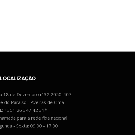
LOCALIZAÇÃO
a 18 de Dezembro nº32 2050-407
le do Paraíso - Aveiras de Cima
L:
+351 26 347 42 31*
hamada para a rede fixa nacional
gunda - Sexta: 09:00 - 17:00