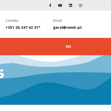
Contato
Email
+351 26 347 42 31*
geral@semir.pt
EN
5